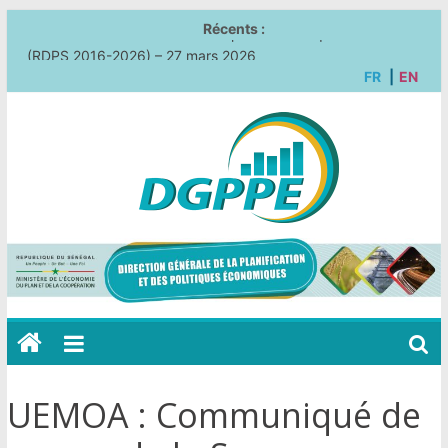
Récents :
Lancement de la Revue des Dépenses Publiques Sociales
(RDPS 2016-2026) – 27 mars 2026
FR
|
EN
Atelier de validation du rapport national de la RNV 2026
(VNR3) – 03 juillet 2026
Atelier consultatif avec le Système des Nations unies (SNU) –
Stratégie nationale de sortie du Sénégal de la catégorie des
PMA – 01 juillet 2026
UCSPE et ONU Femmes : vers une consolidation stratégique
des indicateurs ODD pour la VNR 2026 – 04 mai 2026
Renforcement des capacités des agents de la DGPPE sur Excel
Avancé et Power BI – 30 mars 2026
UEMOA : Communiqué de