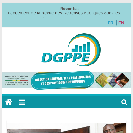
Récents :
Lancement de la Revue des Dépenses Publiques Sociales
(RDPS 2016-2026) – 27 mars 2026
FR
|
EN
Atelier de validation du rapport national de la RNV 2026
(VNR3) – 03 juillet 2026
Atelier consultatif avec le Système des Nations unies (SNU) –
Stratégie nationale de sortie du Sénégal de la catégorie des
PMA – 01 juillet 2026
UCSPE et ONU Femmes : vers une consolidation stratégique
des indicateurs ODD pour la VNR 2026 – 04 mai 2026
Renforcement des capacités des agents de la DGPPE sur Excel
Avancé et Power BI – 30 mars 2026